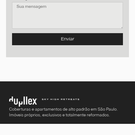
Enviar
Coberturas e apartamentos de alto padrão em São Paulo.
Imóveis próprios, exclusivos e totalmente reformados.
ENDEREÇO
Rua Professor Carlos de Carvalho 164, conjunto 51 • Itaim