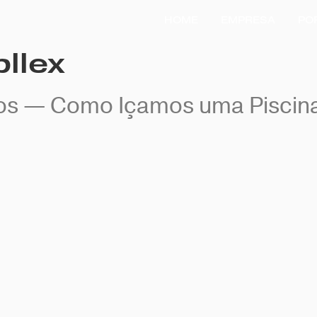
HOME
EMPRESA
PO
pllex
hos — Como Içamos uma Piscina